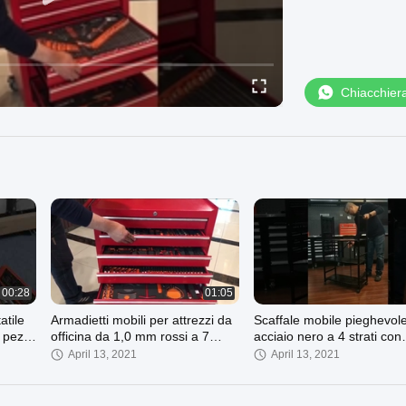
Chiacchier
00:28
01:05
atile
Armadietti mobili per attrezzi da
Scaffale mobile pieghevole
5 pezzi
officina da 1,0 mm rossi a 7
acciaio nero a 4 strati con
evole
cassetti
verniciatura a spruzzo
April 13, 2021
April 13, 2021
estico