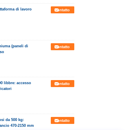
ttaforma di lavoro
Contatto
hiuma (paneli di
Contatto
uso
00 libbre: accesso
Contatto
icatori
osi da 500 kg:
Contatto
gancio 470-2150 mm