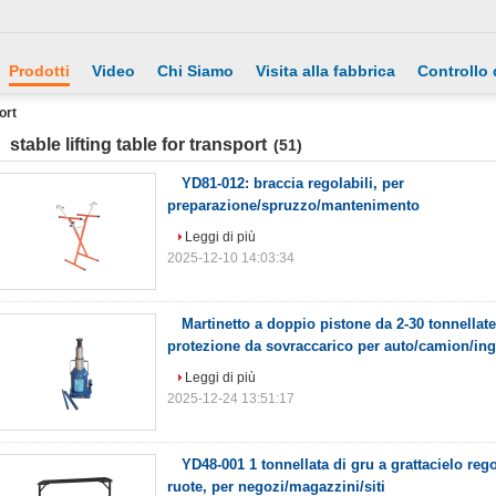
Prodotti
Video
Chi Siamo
Visita alla fabbrica
Controllo 
ort
stable lifting table for transport
(51)
YD81-012: braccia regolabili, per
preparazione/spruzzo/mantenimento
Leggi di più
2025-12-10 14:03:34
Martinetto a doppio pistone da 2-30 tonnellat
protezione da sovraccarico per auto/camion/in
Leggi di più
2025-12-24 13:51:17
YD48-001 1 tonnellata di gru a grattacielo rego
ruote, per negozi/magazzini/siti