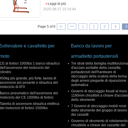
Leggi di più
2025-08-27 15:14:44
Page 5 of 6
|<
<<
1
2
3
4
5
Sollevatore e cavalletto per
Banco da lavoro per
moto
armadietto portautensili
CE di forbici 1000lbs 1 banco idraulico
Tre strati della famiglia multifunziona
dell'ascensore del motociclo del
d'acciaio portatile della cassetta
cilindro
portautensili dell'hardware di
stoccaggio della scatola della borsa
450kg più grande, più forte, tavola di
degli arnesi piegante di riparazione
ascensore più pesante e idraulica del
automatica
motociclo di ATV
Governi di stoccaggio fissati al muro
Banco pneumatico dell'ascensore del
1180mm chiudibili a chiave d'acciaio
motociclo del CE 1000lbs di forbici
dello strumento
Tabella di ascensore idraulica elettrica
7 Governi di stoccaggio mobili rossi
del motociclo di forbici 1500lbs
dello strumento del gruppo di lavoro
dei cassetti
Governo di strumento di rotolamento
chiudibile a chiave del cassetto del