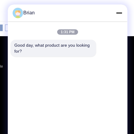
Brian
6
>>
>|
1:31 PM
Good day, what product are you looking 
Richiedere un preventivo
for?
Invia
le
E-Mail
Mappa del sito
|
Sito mobile