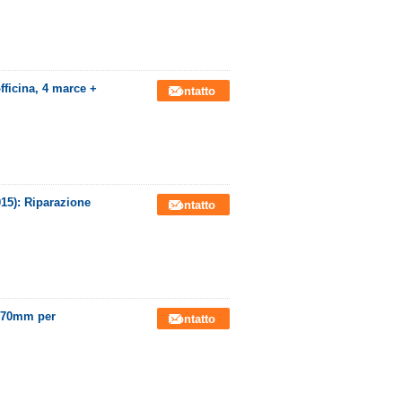
ficina, 4 marce +
Contatto
015): Riparazione
Contatto
570mm per
Contatto