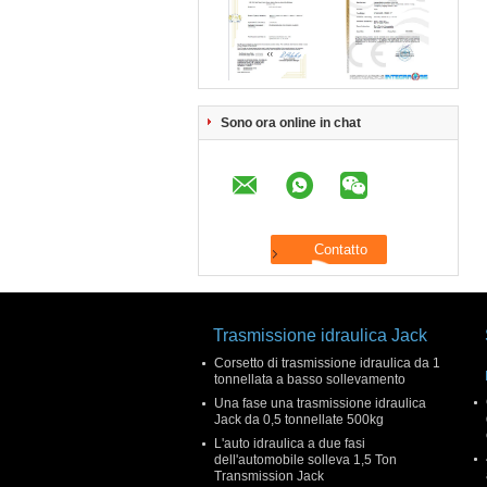
Sono ora online in chat
Trasmissione idraulica Jack
Corsetto di trasmissione idraulica da 1
tonnellata a basso sollevamento
Una fase una trasmissione idraulica
Jack da 0,5 tonnellate 500kg
L'auto idraulica a due fasi
dell'automobile solleva 1,5 Ton
Transmission Jack