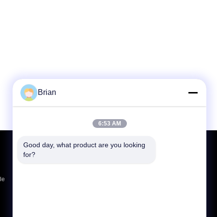
Brian
6:53 AM
Good day, what product are you looking 
Richiedere un preventivo
for?
Invia
le
E-Mail
Mappa del sito
|
Sito mobile