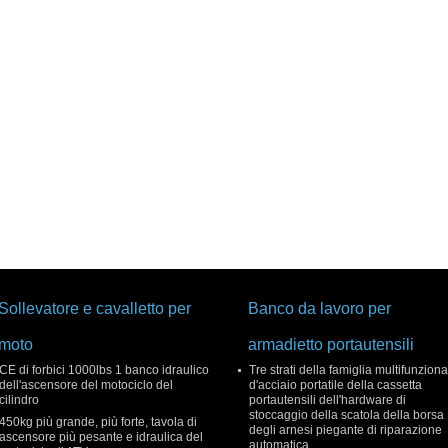
Sollevatore e cavalletto per
Banco da lavoro per
moto
armadietto portautensili
CE di forbici 1000lbs 1 banco idraulico
Tre strati della famiglia multifunziona
dell'ascensore del motociclo del
d'acciaio portatile della cassetta
cilindro
portautensili dell'hardware di
stoccaggio della scatola della borsa
450kg più grande, più forte, tavola di
degli arnesi piegante di riparazione
ascensore più pesante e idraulica del
automatica