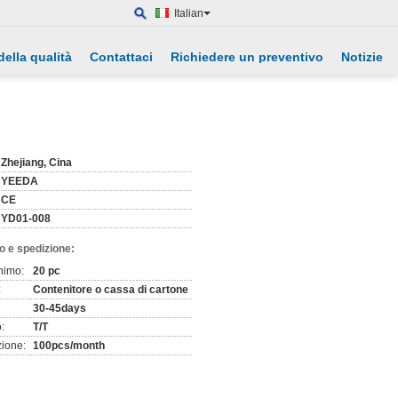
Italian
della qualità
Contattaci
Richiedere un preventivo
Notizie
Zhejiang, Cina
YEEDA
CE
YD01-008
o e spedizione:
nimo:
20 pc
:
Contenitore o cassa di cartone
30-45days
:
T/T
zione:
100pcs/month