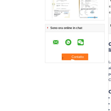
c
c
Sono ora online in chat
l
L
a
p
C
C