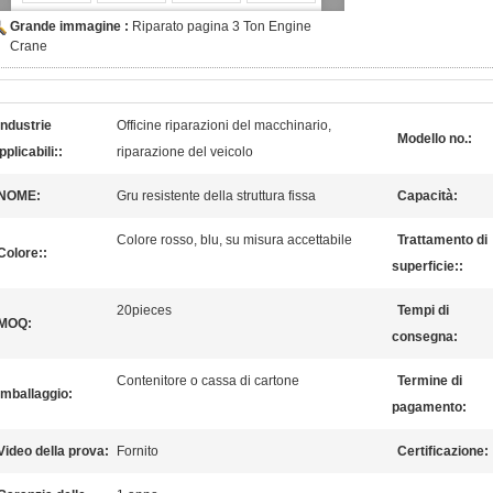
Grande immagine :
Riparato pagina 3 Ton Engine
Crane
Industrie
Officine riparazioni del macchinario,
Modello no.:
pplicabili::
riparazione del veicolo
NOME:
Gru resistente della struttura fissa
Capacità:
Colore rosso, blu, su misura accettabile
Trattamento di
Colore::
superficie::
20pieces
Tempi di
MOQ:
consegna:
Contenitore o cassa di cartone
Termine di
Imballaggio:
pagamento:
Video della prova:
Fornito
Certificazione: