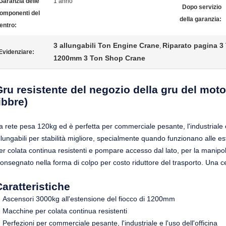
Garanzia delle
1 anno
Dopo servizio
omponenti del
della garanzia:
entro:
3 allungabili Ton Engine Crane
Riparato pagina 3
,
Evidenziare:
1200mm 3 Ton Shop Crane
Gru resistente del negozio della gru del moto
ibbre)
a rete pesa 120kg ed è perfetta per commerciale pesante, l'industriale e 
llungabili per stabilità migliore, specialmente quando funzionano alle e
er colata continua resistenti e pompare accesso dal lato, per la manipol
onsegnato nella forma di colpo per costo riduttore del trasporto. Una c
aratteristiche
Ascensori 3000kg all'estensione del fiocco di 1200mm
Macchine per colata continua resistenti
Perfezioni per commerciale pesante, l'industriale e l'uso dell'officina