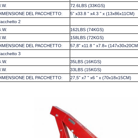
.W.
72.6LBS (33KGS)
DIMENSIONE DEL PACCHETTO:
5" x33.8 " x4.3 " x (13x86x11CM)
acchetto 2
.W.
162LBS (74KGS)
.W.
158LBS (72KGS)
DIMENSIONE DEL PACCHETTO:
57,8" x11.8 " x7.8» (147x30x20CM
acchetto 3
.W.
35LBS (16KGS)
.W.
33LBS (15KGS)
DIMENSIONE DEL PACCHETTO:
27,5" x7 " x6 " x (70x18x15CM)