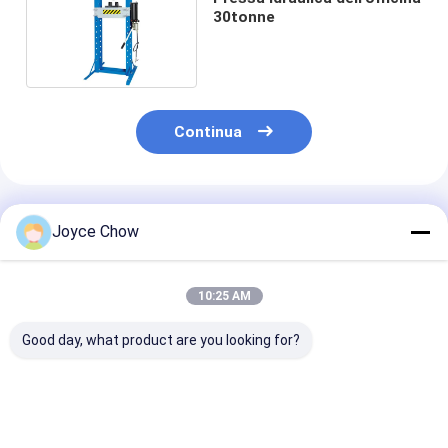
30tonne
Continua
Prodotti Raccomandati
Joyce Chow
10:25 AM
Good day, what product are you looking for?
Presse d'atelier
Pressa idraulica e
3 pollici Press
pneumatique
pneumatica da
Hydraulic Pipe
hydraulique 50T,
pavimento da 20
Bender per la