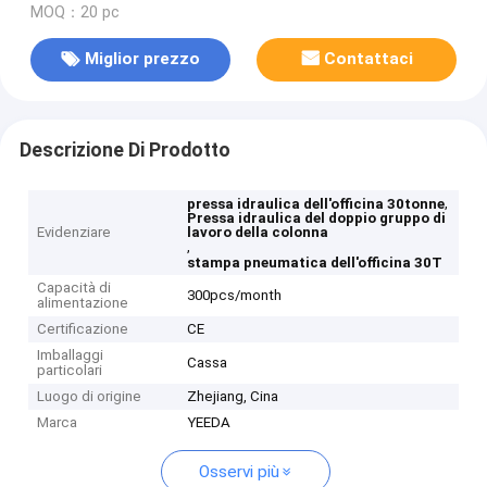
MOQ：20 pc
Miglior prezzo
Contattaci
Descrizione Di Prodotto
,
pressa idraulica dell'officina 30tonne
Pressa idraulica del doppio gruppo di
Evidenziare
lavoro della colonna
,
stampa pneumatica dell'officina 30T
Capacità di
300pcs/month
alimentazione
Certificazione
CE
Imballaggi
Cassa
particolari
Luogo di origine
Zhejiang, Cina
Marca
YEEDA
Osservi più