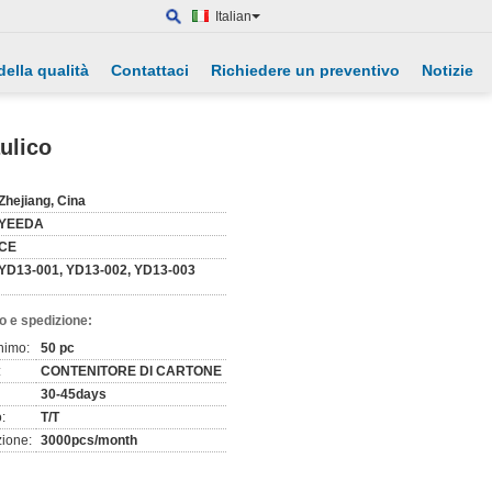
Italian
della qualità
Contattaci
Richiedere un preventivo
Notizie
ulico
Zhejiang, Cina
YEEDA
CE
YD13-001, YD13-002, YD13-003
o e spedizione:
nimo:
50 pc
:
CONTENITORE DI CARTONE
30-45days
:
T/T
zione:
3000pcs/month