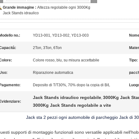
Grande immagine :
Altezza regolabile ogni 3000Kg
Jack Stands idraulico
Modello no.:
YD13-001, YD13-002, YD13-003
Nome
Capacità:
2Ton, 3Ton, 6Ton
Mater
Colore:
Colore rosso, blu, su misura accettabile
Tipo:
Uso:
Riparazione automatica
pacch
Pagamento:
Deposito di T/T30%, 70% dopo la copia di B/L
Luogo
Jack Stands idraulico regolabile
3000Kg Jack Stan
,
Evidenziare:
3000Kg Jack Stands regolabile a vite
Jack sta 2 pezzi ogni automobile di parcheggio Jack di 3
uesti supporti di montaggio funzionali sono versatile applicabili nell'