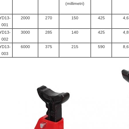
(millimetri)
YD13-
2000
270
150
425
4,6
001
YD13-
3000
285
140
425
4,8
002
YD13-
6000
375
215
590
8,6
003