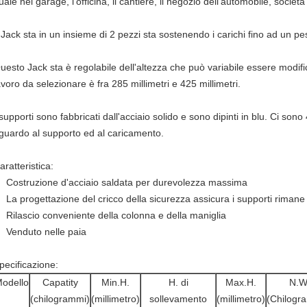
uale nel garage, l'officina, il cantiere, il negozio dell'automobile, società
l Jack sta in un insieme di 2 pezzi sta sostenendo i carichi fino ad un 
uesto Jack sta è regolabile dell'altezza che può variabile essere modificat
avoro da selezionare è fra 285 millimetri e 425 millimetri.
 supporti sono fabbricati dall'acciaio solido e sono dipinti in blu. Ci son
iguardo al supporto ed al caricamento.
aratteristica:
Costruzione d'acciaio saldata per durevolezza massima
La progettazione del cricco della sicurezza assicura i supporti rimane 
Rilascio conveniente della colonna e della maniglia
Venduto nelle paia
pecificazione:
odello
Capatity
Min.H.
H. di
Max.H.
N.W
(chilogrammi)
(millimetro)
sollevamento
(millimetro)
(Chilogr