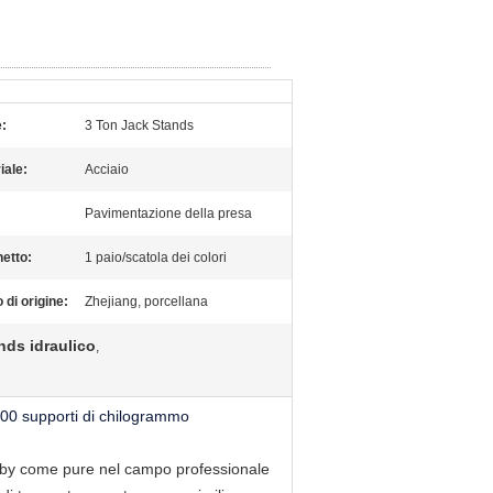
:
3 Ton Jack Stands
iale:
Acciaio
Pavimentazione della presa
etto:
1 paio/scatola dei colori
 di origine:
Zhejiang, porcellana
ds idraulico
,
000 supporti di chilogrammo
hobby come pure nel campo professionale