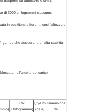
 di trasporto su autocarro e simili.
peso di 3000 chilogrammi ciascuno.
a in positiions differenti; così l'altezza di
o 4 gambe che assicurano un'alta stabilità
bloccata nell'ambito del carico
.
G.W.
Qty/Ctn
Dimensione
ammo)
(Chilogrammo)
(paia)
del