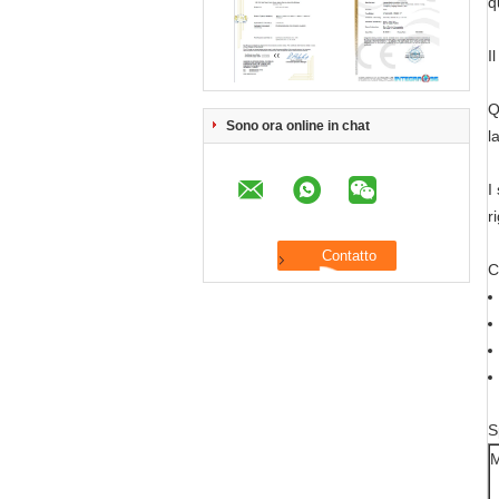
q
I
Q
Sono ora online in chat
l
I
r
C
S
M