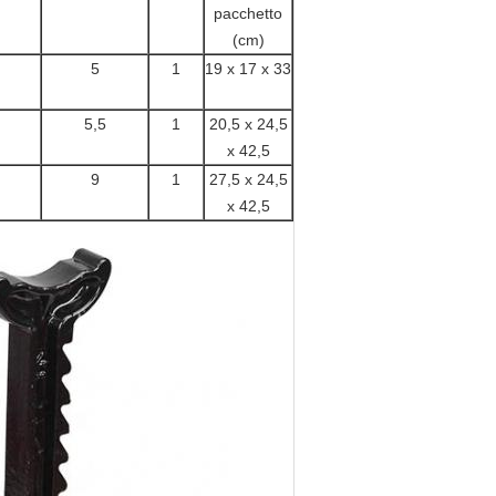
pacchetto
(cm)
5
1
19 x 17 x 33
5,5
1
20,5 x 24,5
x 42,5
9
1
27,5 x 24,5
x 42,5