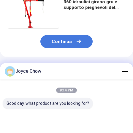
360 idraulici girano gru e
supporto pieghevoli del
motore 1000LBS
Continua
Prodotti Raccomandati
Joyce Chow
9:14 PM
Good day, what product are you looking for?
Essenziale per la
Una gru portatile
Gru fisso per
riparazione
idraulica da 2
impieghi gravo