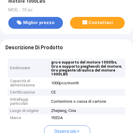
motore 1000LBS
MOQ：10 pc
Miglior prezzo
Contattaci
Descrizione Di Prodotto
,
gru e supporto del motore 1000lbs
,
Gru e supporto pieghevoli del motore
Evidenziare
Gru piegante idraulica del motore
1000LBS
Capacità di
1000pcs/month
alimentazione
Certificazione
CE
Imballaggi
Contenitore o cassa di cartone
particolari
Luogo di origine
Zhejiang, Cina
Marca
YEEDA
Osservi più