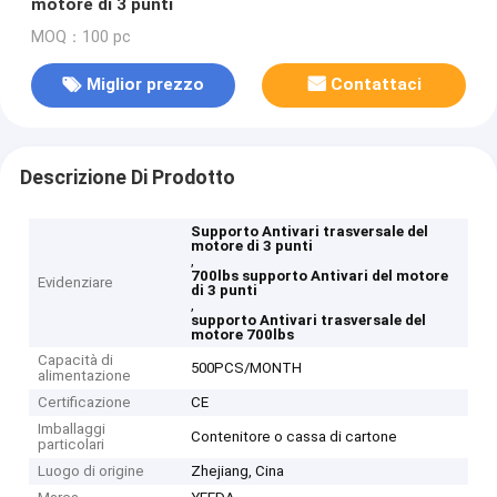
motore di 3 punti
MOQ：100 pc
Miglior prezzo
Contattaci
Descrizione Di Prodotto
Supporto Antivari trasversale del
motore di 3 punti
,
700lbs supporto Antivari del motore
Evidenziare
di 3 punti
,
supporto Antivari trasversale del
motore 700lbs
Capacità di
500PCS/MONTH
alimentazione
Certificazione
CE
Imballaggi
Contenitore o cassa di cartone
particolari
Luogo di origine
Zhejiang, Cina