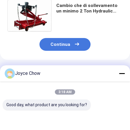
Cambio che di sollevamento
un minimo 2 Ton Hydraulic
Transmission Jack di 4
macchine per colata continua
Continua
Prodotti Raccomandati
Joyce Chow
3:18 AM
Good day, what product are you looking for?
Sollevatore idraulico
Riparazione auto
Trasmissione