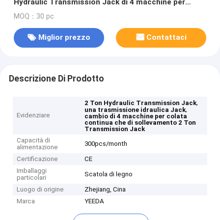
Hydraulic Transmission Jack di 4 macchine per
colata continua
MOQ：30 pc
Miglior prezzo
Contattaci
Descrizione Di Prodotto
,
2 Ton Hydraulic Transmission Jack
,
una trasmissione idraulica Jack
Evidenziare
cambio di 4 macchine per colata
continua che di sollevamento 2 Ton
Transmission Jack
Capacità di
300pcs/month
alimentazione
Certificazione
CE
Imballaggi
Scatola di legno
particolari
Luogo di origine
Zhejiang, Cina
Marca
YEEDA