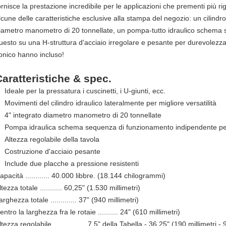
ornisce la prestazione incredibile per le applicazioni che prementi più 
lcune delle caratteristiche esclusive alla stampa del negozio: un cilind
iametro manometro di 20 tonnellate, un pompa-tutto idraulico schema
uesto su una H-struttura d'acciaio irregolare e pesante per durevolezza 
onico hanno incluso!
Caratteristiche & spec.
Ideale per la pressatura i cuscinetti, i U-giunti, ecc.
Movimenti del cilindro idraulico lateralmente per migliore versatilità
4" integrato diametro manometro di 20 tonnellate
Pompa idraulica schema sequenza di funzionamento indipendente pe
Altezza regolabile della tavola
Costruzione d'acciaio pesante
Include due placche a pressione resistenti
apacità ............ 40.000 libbre. (18.144 chilogrammi)
ltezza totale ........... 60,25" (1.530 millimetri)
arghezza totale ............. 37" (940 millimetri)
entro la larghezza fra le rotaie .......... 24" (610 millimetri)
ltezza regolabile ................ 7,5" della Tabella - 36,25" (190 millimetri -