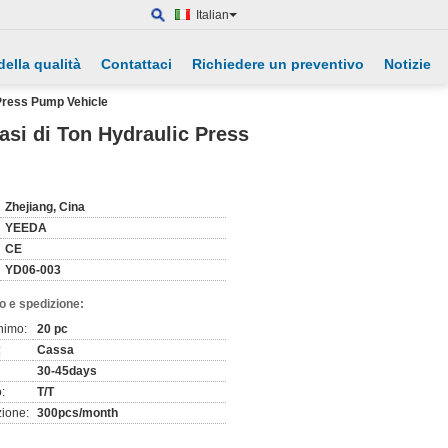
Italian
della qualità
Contattaci
Richiedere un preventivo
Notizie
c Press Pump Vehicle
fasi di Ton Hydraulic Press
Zhejiang, Cina
YEEDA
CE
YD06-003
o e spedizione:
nimo:
20 pc
:
Cassa
30-45days
:
T/T
zione:
300pcs/month