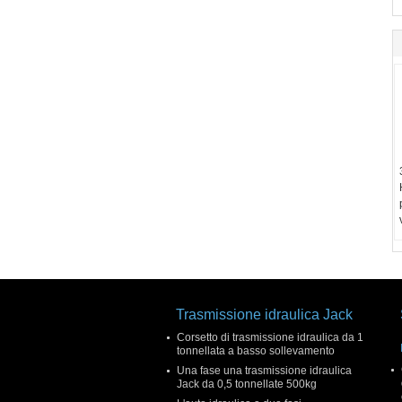
Trasmissione idraulica Jack
Corsetto di trasmissione idraulica da 1
tonnellata a basso sollevamento
Una fase una trasmissione idraulica
Jack da 0,5 tonnellate 500kg