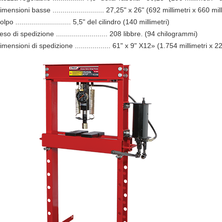
imensioni basse .......................... 27,25" x 26" (692 millimetri x 660 mil
olpo ............................ 5,5" del cilindro (140 millimetri)
eso di spedizione .......................... 208 libbre. (94 chilogrammi)
imensioni di spedizione .................. 61" x 9" X12» (1.754 millimetri x 2