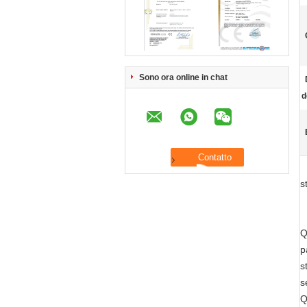
Sono ora online in chat
d
s
Q
p
s
s
Q