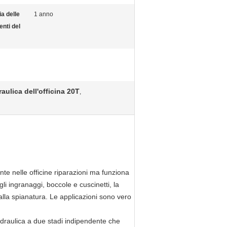
a delle
1 anno
nti del
raulica dell'officina 20T
,
te nelle officine riparazioni ma funziona
li ingranaggi, boccole e cuscinetti, la
lla spianatura. Le applicazioni sono vero
draulica a due stadi indipendente che