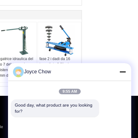
gatrice idraulica del
fase 2 i dadi da 16
bo 7 del manuale
tonnellate 8 3" aria
istente dei dadi
sopra la piegatrice
Joyce Chow
mm del pavimento
idraulica del tubo
9:55 AM
Good day, what product are you looking 
Richiedere un preventivo
for?
Invia
le