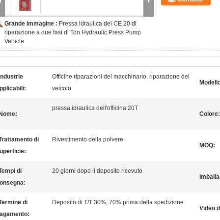
Grande immagine :
Pressa idraulica del CE 20 di
riparazione a due fasi di Ton Hydraulic Press Pump
Vehicle
Industrie
Officine riparazioni del macchinario, riparazione del
Modello
pplicabili:
veicolo
pressa idraulica dell'officina 20T
Nome:
Colore:
Trattamento di
Rivestimento della polvere
MOQ:
uperficie:
Tempi di
20 giorni dopo il deposito ricevuto
Imballa
onsegna:
Termine di
Deposito di T/T 30%, 70% prima della spedizione
Video d
agamento: