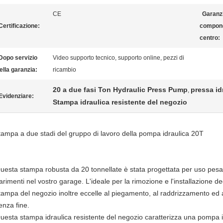
CE
Garanzi
Certificazione:
compone
centro:
Dopo servizio
Video supporto tecnico, supporto online, pezzi di
ella garanzia:
ricambio
20 a due fasi Ton Hydraulic Press Pump
pressa id
,
Evidenziare:
Stampa idraulica resistente del negozio
tampa a due stadi del gruppo di lavoro della pompa idraulica 20T
uesta stampa robusta da 20 tonnellate è stata progettata per uso pesan
arimenti nel vostro garage. L'ideale per la rimozione e l'installazione deg
tampa del negozio inoltre eccelle al piegamento, al raddrizzamento ed a
enza fine.
uesta stampa idraulica resistente del negozio caratterizza una pompa i