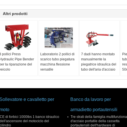
Altri prodotti
3 pollici Press
Laboratorio 2 pollici di
7 dadi hanno montato
Pie
Hydraulic Pipe Bender
scarico tubo piegatura
manualmente la
tu
per la riparazione del
macchina flessione
piegatrice idraulica del
res
veicolo
versatile
tubo dell'aria d'acciaio
50
Sollevatore e cavalletto per
Banco da lavoro per
moto
armadietto portautensili
CE di forbici 1000lbs 1 banco idraulico
Tre strati della famiglia multifunziona
dell'ascensore del motociclo del
d'acciaio portatile della cassetta
cilindro
portautensili dell'hardware di