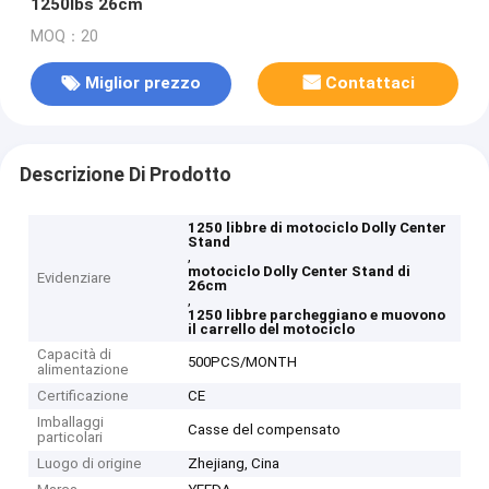
1250lbs 26cm
MOQ：20
Miglior prezzo
Contattaci
Descrizione Di Prodotto
1250 libbre di motociclo Dolly Center
Stand
,
motociclo Dolly Center Stand di
Evidenziare
26cm
,
1250 libbre parcheggiano e muovono
il carrello del motociclo
Capacità di
500PCS/MONTH
alimentazione
Certificazione
CE
Imballaggi
Casse del compensato
particolari
Luogo di origine
Zhejiang, Cina