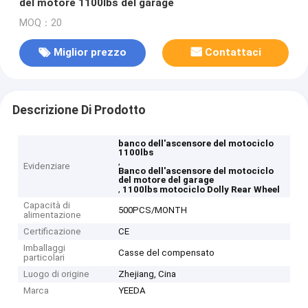
del motore 1100lbs del garage
MOQ：20
Miglior prezzo
Contattaci
Descrizione Di Prodotto
banco dell'ascensore del motociclo
1100lbs
,
Evidenziare
Banco dell'ascensore del motociclo
del motore del garage
,
1100lbs motociclo Dolly Rear Wheel
Capacità di
500PCS/MONTH
alimentazione
Certificazione
CE
Imballaggi
Casse del compensato
particolari
Luogo di origine
Zhejiang, Cina
Marca
YEEDA