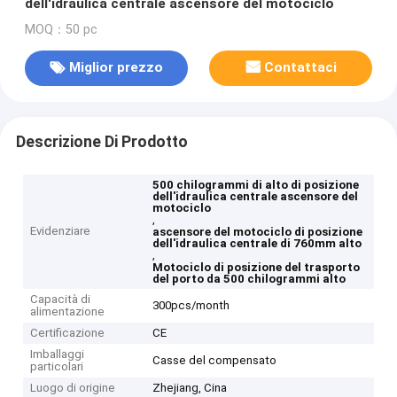
dell'idraulica centrale ascensore del motociclo
MOQ：50 pc
Miglior prezzo
Contattaci
Descrizione Di Prodotto
500 chilogrammi di alto di posizione
dell'idraulica centrale ascensore del
motociclo
,
Evidenziare
ascensore del motociclo di posizione
dell'idraulica centrale di 760mm alto
,
Motociclo di posizione del trasporto
del porto da 500 chilogrammi alto
Capacità di
300pcs/month
alimentazione
Certificazione
CE
Imballaggi
Casse del compensato
particolari
Luogo di origine
Zhejiang, Cina