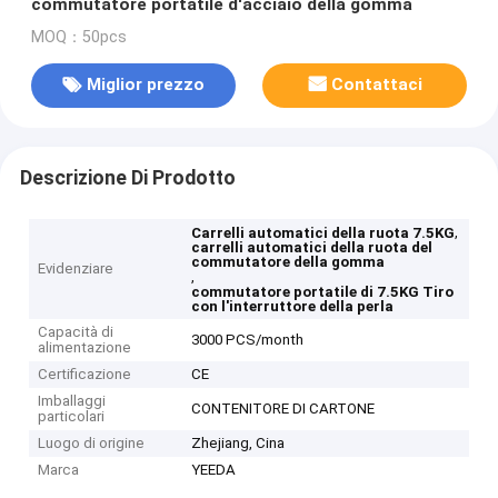
commutatore portatile d'acciaio della gomma
MOQ：50pcs
Miglior prezzo
Contattaci
Descrizione Di Prodotto
,
Carrelli automatici della ruota 7.5KG
carrelli automatici della ruota del
commutatore della gomma
Evidenziare
,
commutatore portatile di 7.5KG Tiro
con l'interruttore della perla
Capacità di
3000 PCS/month
alimentazione
Certificazione
CE
Imballaggi
CONTENITORE DI CARTONE
particolari
Luogo di origine
Zhejiang, Cina
Marca
YEEDA