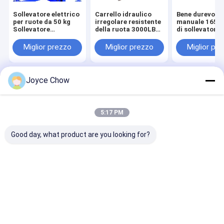
Sollevatore elettrico
Carrello idraulico
Bene durevole
per ruote da 50 kg
irregolare resistente
manuale 165 l
Sollevatore
della ruota 3000LBS
di sollevatore
pneumatico
un insieme di 4 pezzi
portatile della 
portatile per ruote
Sollevatore po
Miglior prezzo
Miglior prezzo
Miglior pr
meccanico del
ruota
Joyce Chow
Casa
Circa noi
Contattaci
Desktop Site
Mappa del sito
politica sulla riservatezza
Qualità
Trasmissione idraulica Jack
Fabbrica cinese.Copyright ©
5:17 PM
2026 Jiaxing Yeeda International Co.,Ltd. All Rights Reserved.
Good day, what product are you looking for?
Casa
Prodotti
Video