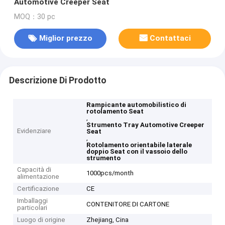
Automotive Creeper Seat
MOQ：30 pc
Miglior prezzo
Contattaci
Descrizione Di Prodotto
Rampicante automobilistico di
rotolamento Seat
,
Strumento Tray Automotive Creeper
Evidenziare
Seat
,
Rotolamento orientabile laterale
doppio Seat con il vassoio dello
strumento
Capacità di
1000pcs/month
alimentazione
Certificazione
CE
Imballaggi
CONTENITORE DI CARTONE
particolari
Luogo di origine
Zhejiang, Cina