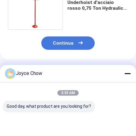
Underhoist d'acciaio
rosso 0,75 Ton Hydraulic
Jack Stands
Continua
Prodotti Raccomandati
Joyce Chow
3:35 AM
Good day, what product are you looking for?
Jack di servizio a
Carrello di
Martinetto a 
telaio lungo da 10 t ̇
sollevamento per
pistone da 2-3