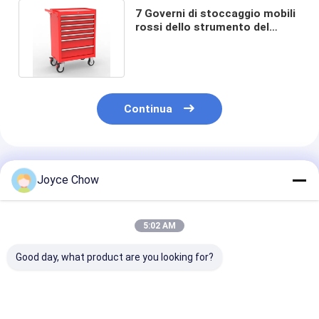
7 Governi di stoccaggio mobili
rossi dello strumento del
gruppo di lavoro dei cassetti
Continua
Prodotti Raccomandati
Joyce Chow
5:02 AM
Good day, what product are you looking for?
Carrello porta
Carrello porta
Apparecchiatu