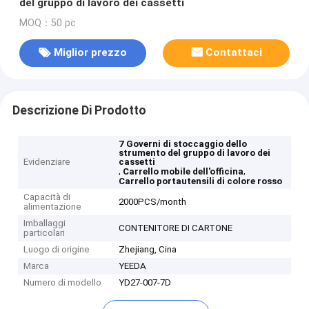
del gruppo di lavoro dei cassetti
MOQ：50 pc
Miglior prezzo
Contattaci
Descrizione Di Prodotto
7 Governi di stoccaggio dello
strumento del gruppo di lavoro dei
Evidenziare
cassetti
,
,
Carrello mobile dell'officina
Carrello portautensili di colore rosso
Capacità di
2000PCS/month
alimentazione
Imballaggi
CONTENITORE DI CARTONE
particolari
Luogo di origine
Zhejiang, Cina
Marca
YEEDA
Numero di modello
YD27-007-7D