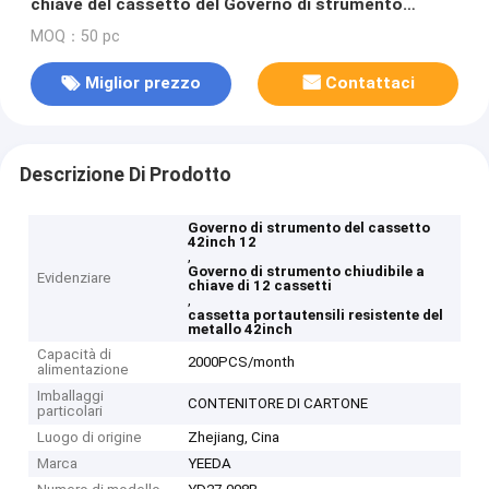
chiave del cassetto del Governo di strumento
42inch 12
MOQ：50 pc
Miglior prezzo
Contattaci
Descrizione Di Prodotto
Governo di strumento del cassetto
42inch 12
,
Governo di strumento chiudibile a
Evidenziare
chiave di 12 cassetti
,
cassetta portautensili resistente del
metallo 42inch
Capacità di
2000PCS/month
alimentazione
Imballaggi
CONTENITORE DI CARTONE
particolari
Luogo di origine
Zhejiang, Cina
Marca
YEEDA