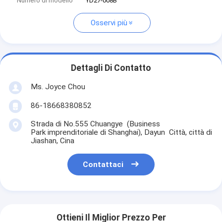
Numero di modello
YD27-008B
Osservi più
Dettagli Di Contatto
Ms. Joyce Chou
86-18668380852
Strada di No.555 Chuangye (Business
Park imprenditoriale di Shanghai), Dayun Città, città di
Jiashan, Cina
Contattaci
Ottieni Il Miglior Prezzo Per