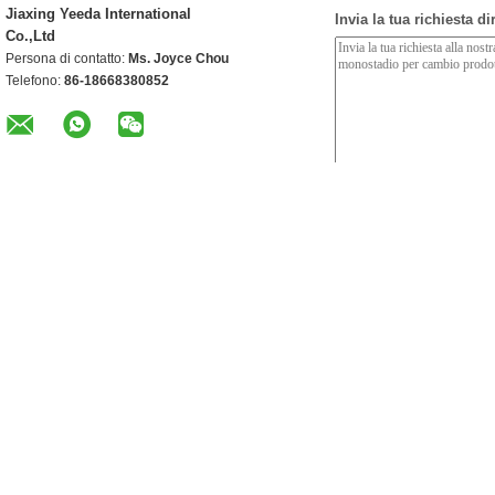
Jiaxing Yeeda International
Invia la tua richiesta d
Co.,Ltd
Persona di contatto:
Ms. Joyce Chou
Telefono:
86-18668380852
Altri prodotti
Una fase una
L'auto idraulica a due
Martinetto idraulico a
L'a