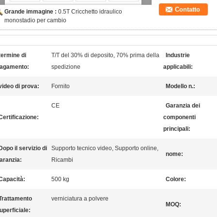
Contatto
Grande immagine :
0.5T Cricchetto idraulico
monostadio per cambio
termine di
T/T del 30% di deposito, 70% prima della
Industrie
agamento:
spedizione
applicabili:
video di prova:
Fornito
Modello n.:
CE
Garanzia dei
Certificazione:
componenti
principali:
Dopo il servizio di
Supporto tecnico video, Supporto online,
nome:
aranzia:
Ricambi
Capacità:
500 kg
Colore:
Trattamento
verniciatura a polvere
MOQ:
uperficiale: