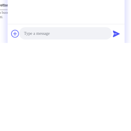
irettamente a noi
(
0
/ 3000)
Photo
Video Call
Audio Call
uto idraulica
Corsetto di