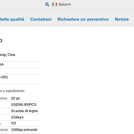
Italian
della qualità
Contattaci
Richiedere un preventivo
Notizie
o
ang, Cina
DA
-001
o e spedizione:
nimo:
20 pc
USD90.95/PCS
:
Scatola di legno
15days
:
T/T
zione:
1000pcs/month