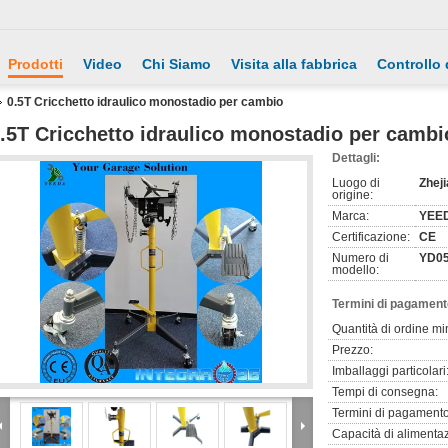
Prodotti
Video
Chi Siamo
Visita alla fabbrica
Controllo 
0.5T Cricchetto idraulico monostadio per cambio
.5T Cricchetto idraulico monostadio per cambi
Dettagli:
Luogo di
Zheji
origine:
Marca:
YEE
Certificazione:
CE
Numero di
YD05
modello:
Termini di pagament
Quantità di ordine mi
Prezzo:
Imballaggi particolari
Tempi di consegna:
Termini di pagamento
Capacità di alimenta