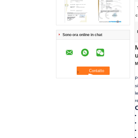
c
Sono ora online in chat
M
M
P
s
l
r
C