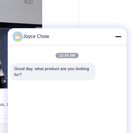
Joyce Chow
12:39 AM
Good day, what product are you looking 
for?
,
,
nua
1T trasmissione idraulica Jack