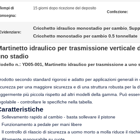
Tempi di
15 giorni dopo ricezione del deposito
Confezione:
onsegna:
Cricchetto idraulico monostadio per cambio
Suppo
,
Evidenziare:
Cricchetto monostadio per cambio 0.5 tonnellate
artinetto idraulico per trasmissione verticale d
uno stadio
odello n.: YD05-001, Martinetto idraulico per trasmissione a uno s
rodotto secondo standard rigorosi e adatto per applicazioni generali in of
icurezza per una maggiore sicurezza e di una struttura robusta per la 
eggermente più piccola rispetto ad altri modelli della gamma. Può ess
egolabile - controllare le specifiche nella tabella.
aratteristiche
Sollevamento rapido al cambio - basta sollevare il pistone
Funzionamento a pedale per mani libere
Il controllo di rilascio di sicurezza a uomo morto a molla riduce il ris
Altamente manovrabile su ruote