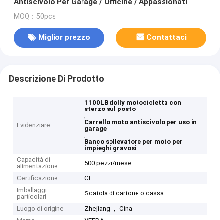
Antiscivolo Per Garage / Officine / Appassionati
MOQ：50pcs
Miglior prezzo
Contattaci
Descrizione Di Prodotto
1100LB dolly motocicletta con
sterzo sul posto
,
Carrello moto antiscivolo per uso in
Evidenziare
garage
,
Banco sollevatore per moto per
impieghi gravosi
Capacità di
500 pezzi/mese
alimentazione
Certificazione
CE
Imballaggi
Scatola di cartone o cassa
particolari
Luogo di origine
Zhejiang ， Cina