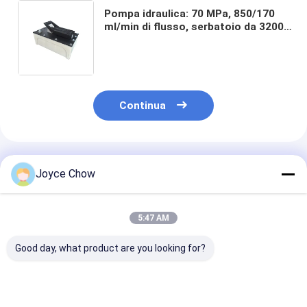
Pompa idraulica: 70 MPa, 850/170
ml/min di flusso, serbatoio da 3200
ml per
ingegneria/assemblaggio/riparazione
Continua
Prodotti Raccomandati
Joyce Chow
5:47 AM
Good day, what product are you looking for?
Jack di servizio a
Carrello di
Martinetto a 