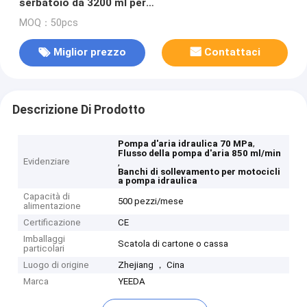
serbatoio da 3200 ml per
ingegneria/assemblaggio/riparazione
MOQ：50pcs
Miglior prezzo
Contattaci
Descrizione Di Prodotto
,
Pompa d'aria idraulica 70 MPa
Flusso della pompa d'aria 850 ml/min
Evidenziare
,
Banchi di sollevamento per motocicli
a pompa idraulica
Capacità di
500 pezzi/mese
alimentazione
Certificazione
CE
Imballaggi
Scatola di cartone o cassa
particolari
Luogo di origine
Zhejiang ， Cina
Marca
YEEDA