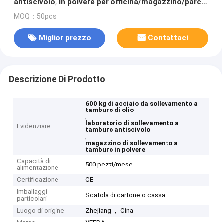
antiscivolo, in polvere per officina/magazzino/parco
chimico
MOQ：50pcs
Miglior prezzo
Contattaci
Descrizione Di Prodotto
600 kg di acciaio da sollevamento a
tamburo di olio
,
laboratorio di sollevamento a
Evidenziare
tamburo antiscivolo
,
magazzino di sollevamento a
tamburo in polvere
Capacità di
500 pezzi/mese
alimentazione
Certificazione
CE
Imballaggi
Scatola di cartone o cassa
particolari
Luogo di origine
Zhejiang ， Cina