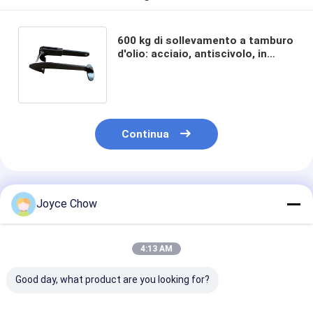
600 kg di sollevamento a tamburo
d'olio: acciaio, antiscivolo, in
polvere per
officina/magazzino/parco
chimico
Continua
Prodotti Raccomandati
Joyce Chow
4:13 AM
Good day, what product are you looking for?