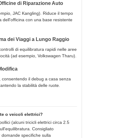
fficine di Riparazione Auto
sempio, JAC Kangling). Riduce il tempo
a dell'officina con una base resistente
rima dei Viaggi a Lungo Raggio
trolli di equilibratura rapidi nelle aree
velocità (ad esempio, Volkswagen Tharu).
Modifica
86, consentendo il debug a casa senza
antendo la stabilità delle ruote.
e o veicoli elettrici?
ci (alcuni tricicli elettrici circa 2.5
ull'equilibratura. Consigliato
er domande specifiche sulla