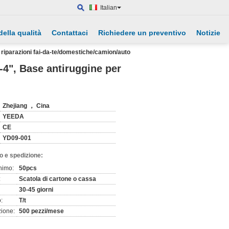
Italian
della qualità
Contattaci
Richiedere un preventivo
Notizie
 riparazioni fai-da-te/domestiche/camion/auto
-4", Base antiruggine per
Zhejiang ， Cina
YEEDA
CE
YD09-001
o e spedizione:
nimo:
50pcs
:
Scatola di cartone o cassa
30-45 giorni
:
T/t
zione:
500 pezzi/mese