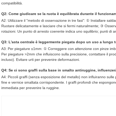
compatibilità.
Q2: Come giudicare se la ruota è equilibrata durante il funzion
A2: Utilizzare il "metodo di osservazione in tre fasi": ① Installare sa
Ruotare delicatamente e lasciare che si fermi naturalmente; ③ Osserva
rotazioni. Un punto di arresto coerente indica uno squilibrio; punti di ar
Q3: L'asta centrale è leggermente piegata dopo un uso a lungo 
A3: Per piegature ≤1mm: ① Correggere con attenzione con pinze imbot
Per piegature >2mm che influiscono sulla precisione, contattare il prod
incluso). Evitare urti per prevenire deformazioni.
Q4: Se ci sono graffi sulla base in smalto antiruggine, influenzer
A4: Piccoli graffi (senza esposizione del metallo) non influiranno sulle
fine e vernice smaltata corrispondente. I graffi profondi che espongon
immediata per prevenire la ruggine.