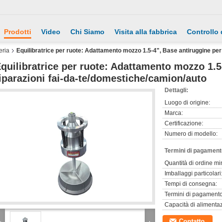
Prodotti
Video
Chi Siamo
Visita alla fabbrica
Controllo 
eria
Equilibratrice per ruote: Adattamento mozzo 1.5-4", Base antiruggine per
quilibratrice per ruote: Adattamento mozzo 1.5
iparazioni fai-da-te/domestiche/camion/auto
Dettagli:
Luogo di origine:
Marca:
Certificazione:
Numero di modello:
Termini di pagament
Quantità di ordine mi
Imballaggi particolari
Tempi di consegna:
Termini di pagamento
Capacità di alimenta
Contatto