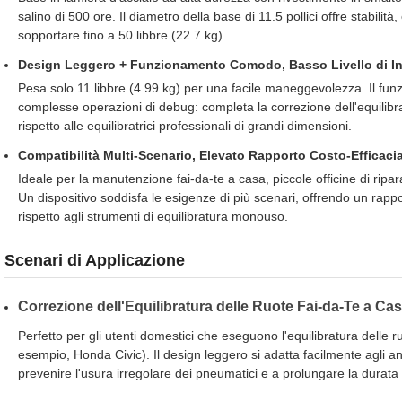
salino di 500 ore. Il diametro della base di 11.5 pollici offre stabilità
sopportare fino a 50 libbre (22.7 kg).
Design Leggero + Funzionamento Comodo, Basso Livello di I
Pesa solo 11 libbre (4.99 kg) per una facile maneggevolezza. Il fu
complesse operazioni di debug: completa la correzione dell'equilibrat
rispetto alle equilibratrici professionali di grandi dimensioni.
Compatibilità Multi-Scenario, Elevato Rapporto Costo-Efficaci
Ideale per la manutenzione fai-da-te a casa, piccole officine di ripara
Un dispositivo soddisfa le esigenze di più scenari, offrendo un rappo
rispetto agli strumenti di equilibratura monouso.
Scenari di Applicazione
Correzione dell'Equilibratura delle Ruote Fai-da-Te a Ca
Perfetto per gli utenti domestici che eseguono l'equilibratura delle ru
esempio, Honda Civic). Il design leggero si adatta facilmente agli a
prevenire l'usura irregolare dei pneumatici e a prolungare la durata