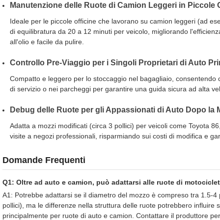
Manutenzione delle Ruote di Camion Leggeri in Piccole O
Ideale per le piccole officine che lavorano su camion leggeri (ad e
di equilibratura da 20 a 12 minuti per veicolo, migliorando l'efficienz
all'olio e facile da pulire.
Controllo Pre-Viaggio per i Singoli Proprietari di Auto P
Compatto e leggero per lo stoccaggio nel bagagliaio, consentendo con
di servizio o nei parcheggi per garantire una guida sicura ad alta 
Debug delle Ruote per gli Appassionati di Auto Dopo la 
Adatta a mozzi modificati (circa 3 pollici) per veicoli come Toyota 
visite a negozi professionali, risparmiando sui costi di modifica e gar
Domande Frequenti
Q1: Oltre ad auto e camion, può adattarsi alle ruote di motociclett
A1: Potrebbe adattarsi se il diametro del mozzo è compreso tra 1.5-4 polli
pollici), ma le differenze nella struttura delle ruote potrebbero influire s
principalmente per ruote di auto e camion. Contattare il produttore p