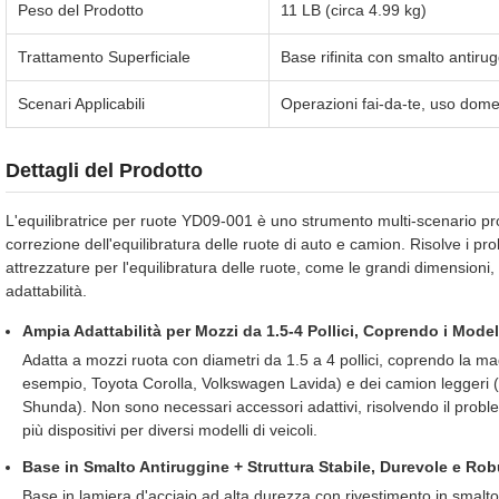
Peso del Prodotto
11 LB (circa 4.99 kg)
Trattamento Superficiale
Base rifinita con smalto antiru
Scenari Applicabili
Operazioni fai-da-te, uso dome
Dettagli del Prodotto
L'equilibratrice per ruote YD09-001 è uno strumento multi-scenario pr
correzione dell'equilibratura delle ruote di auto e camion. Risolve i pr
attrezzature per l'equilibratura delle ruote, come le grandi dimensioni
adattabilità.
Ampia Adattabilità per Mozzi da 1.5-4 Pollici, Coprendo i Modelli
Adatta a mozzi ruota con diametri da 1.5 a 4 pollici, coprendo la mag
esempio, Toyota Corolla, Volkswagen Lavida) e dei camion leggeri
Shunda). Non sono necessari accessori adattivi, risolvendo il problem
più dispositivi per diversi modelli di veicoli.
Base in Smalto Antiruggine + Struttura Stabile, Durevole e Ro
Base in lamiera d'acciaio ad alta durezza con rivestimento in smalto 