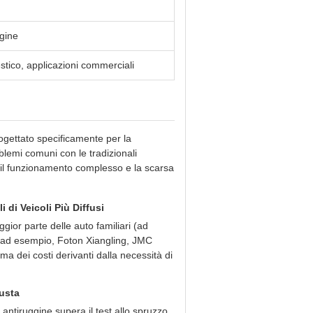
ggine
stico, applicazioni commerciali
ogettato specificamente per la
oblemi comuni con le tradizionali
, il funzionamento complesso e la scarsa
 di Veicoli Più Diffusi
gior parte delle auto familiari (ad
 (ad esempio, Foton Xiangling, JMC
a dei costi derivanti dalla necessità di
busta
antiruggine supera il test allo spruzzo