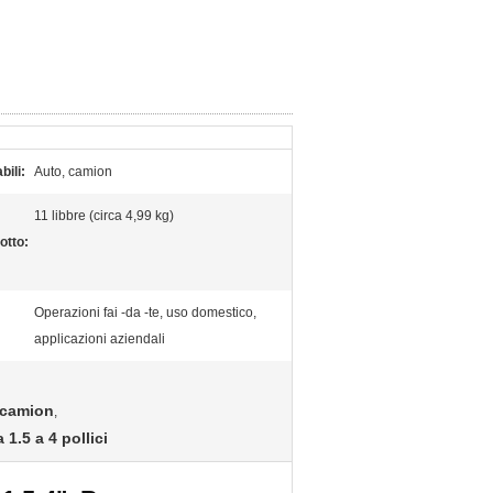
bili:
Auto, camion
11 libbre (circa 4,99 kg)
otto:
Operazioni fai -da -te, uso domestico,
applicazioni aziendali
i camion
,
1.5 a 4 pollici