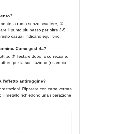
amento?
ldamente la ruota senza scuotere; ②
re il punto più basso per oltre 3-5
resto casuali indicano equilibrio.
termine. Come gestirla?
tite; ② Testare dopo la correzione.
uttore per la sostituzione (ricambio
à l'effetto antiruggine?
 prestazioni. Riparare con carta vetrata
o il metallo richiedono una riparazione