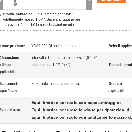
Grande immagine :
Equilibratrice per ruote:
Adattamento mozzo 1.5-4", Base antiruggine per
riparazioni fai-da-te/domestiche/camion/auto
Nome prodotto:
YD09-001 Bilancante delle ruote
Veicoli applica
Dimensione
Intervallo di diametro del mozzo: 1,5 " - 4"
ell'hub
(diametro da 1-1/2 "a 4")
Peso del prod
pplicabile:
Trattamento
Base finita in smalto non russo
Scenari
uperficiale:
applicabili:
Equilibratrice per ruote con base antiruggine
,
Equilibratrice per ruote fai-da-te per riparazioni d
Evidenziare:
Equilibratrice per ruote con adattamento mozzo da 