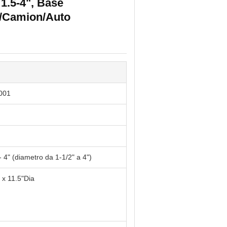
 1.5-4", Base
a/Camion/Auto
-001
4" (diametro da 1-1/2" a 4")
 x 11.5"Dia