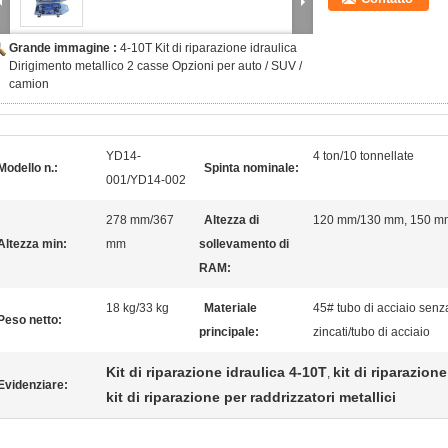
Grande immagine :
4-10T Kit di riparazione idraulica
Dirigimento metallico 2 casse Opzioni per auto / SUV /
camion
YD14-
4 ton/10 tonnellate
Modello n.:
Spinta nominale:
001/YD14-002
278 mm/367
Altezza di
120 mm/130 mm, 150 mm 
Altezza min:
mm
sollevamento di
RAM:
18 kg/33 kg
Materiale
45# tubo di acciaio senza 
Peso netto:
principale:
zincati/tubo di acciaio
Kit di riparazione idraulica 4-10T
kit di riparazion
,
Evidenziare:
kit di riparazione per raddrizzatori metallici