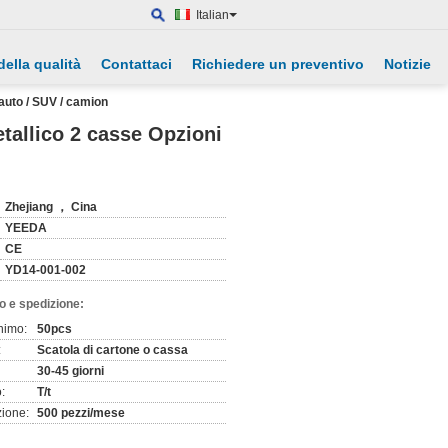
Italian
della qualità
Contattaci
Richiedere un preventivo
Notizie
 auto / SUV / camion
etallico 2 casse Opzioni
Zhejiang ， Cina
YEEDA
CE
YD14-001-002
o e spedizione:
nimo:
50pcs
:
Scatola di cartone o cassa
30-45 giorni
:
T/t
zione:
500 pezzi/mese