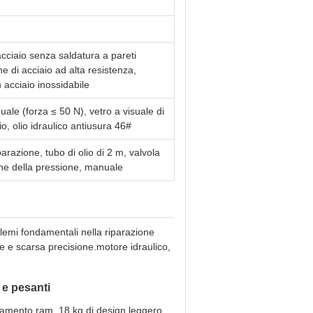
acciaio senza saldatura a pareti
e di acciaio ad alta resistenza,
n acciaio inossidabile
le (forza ≤ 50 N), vetro a visuale di
olio, olio idraulico antiusura 46#
iparazione, tubo di olio di 2 m, valvola
one della pressione, manuale
oblemi fondamentali nella riparazione
ale e scarsa precisione.motore idraulico,
 e pesanti
evamento ram, 18 kg di design leggero