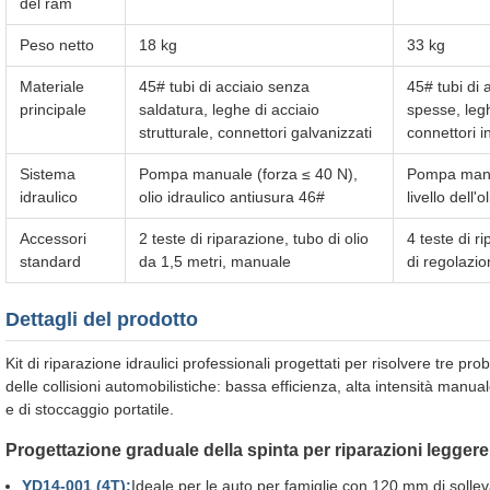
del ram
Peso netto
18 kg
33 kg
Materiale
45# tubi di acciaio senza
45# tubi di 
principale
saldatura, leghe di acciaio
spesse, legh
strutturale, connettori galvanizzati
connettori i
Sistema
Pompa manuale (forza ≤ 40 N),
Pompa manua
idraulico
olio idraulico antiusura 46#
livello dell'
Accessori
2 teste di riparazione, tubo di olio
4 teste di r
standard
da 1,5 metri, manuale
di regolazi
Dettagli del prodotto
Kit di riparazione idraulici professionali progettati per risolvere tre pr
delle collisioni automobilistiche: bassa efficienza, alta intensità manu
e di stoccaggio portatile.
Progettazione graduale della spinta per riparazioni leggere
YD14-001 (4T):
Ideale per le auto per famiglie con 120 mm di soll