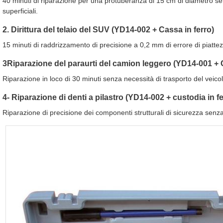
40 minuti di riparazione per una protuberanza di 15 cm di diametro s
superficiali.
2. Dirittura del telaio del SUV (YD14-002 + Cassa in ferro)
15 minuti di raddrizzamento di precisione a 0,2 mm di errore di piatt
3Riparazione del paraurti del camion leggero (YD14-001 + 
Riparazione in loco di 30 minuti senza necessità di trasporto del veicol
4- Riparazione di denti a pilastro (YD14-002 + custodia in fe
Riparazione di precisione dei componenti strutturali di sicurezza senza