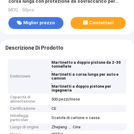
corsa lunga con protezione da sovraccarico per
auto/camion/ingegneria
MOQ：50pcs
Miglior prezzo
Contattaci
Descrizione Di Prodotto
Martinetto a doppio pistone da 2-30
tonnellate
,
Martinetti a corsa lunga per auto e
Evidenziare
camion
,
Martinetti a doppio pistone per
ingegneria
Capacità di
500 pezzi/mese
alimentazione
Certificazione
CE
Imballaggi
Scatola di cartone o cassa
particolari
Luogo di origine
Zhejiang ， Cina