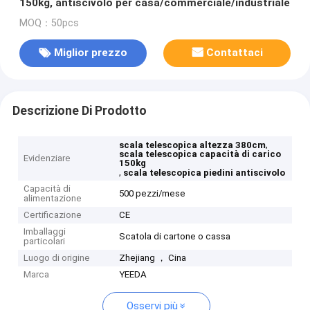
150kg, antiscivolo per casa/commerciale/industriale
MOQ：50pcs
Miglior prezzo
Contattaci
Descrizione Di Prodotto
,
scala telescopica altezza 380cm
scala telescopica capacità di carico
Evidenziare
150kg
,
scala telescopica piedini antiscivolo
Capacità di
500 pezzi/mese
alimentazione
Certificazione
CE
Imballaggi
Scatola di cartone o cassa
particolari
Luogo di origine
Zhejiang ， Cina
Marca
YEEDA
Osservi più