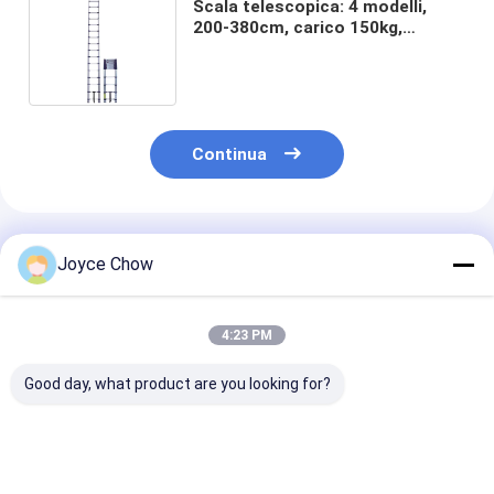
Scala telescopica: 4 modelli,
200-380cm, carico 150kg,
antiscivolo per
casa/commerciale/industriale
Continua
Prodotti Raccomandati
Joyce Chow
4:23 PM
Good day, what product are you looking for?
Tri Fold Ramp
Spaccalegna
2200LBS
1500LBS
orizzontale/verticale
Compressore a