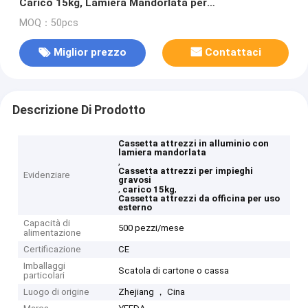
Carico 15kg, Lamiera Mandorlata per
Casa/Officina/Esterno
MOQ：50pcs
Miglior prezzo
Contattaci
Descrizione Di Prodotto
Cassetta attrezzi in alluminio con
lamiera mandorlata
,
Cassetta attrezzi per impieghi
Evidenziare
gravosi
,
,
carico 15kg
Cassetta attrezzi da officina per uso
esterno
Capacità di
500 pezzi/mese
alimentazione
Certificazione
CE
Imballaggi
Scatola di cartone o cassa
particolari
Luogo di origine
Zhejiang ， Cina