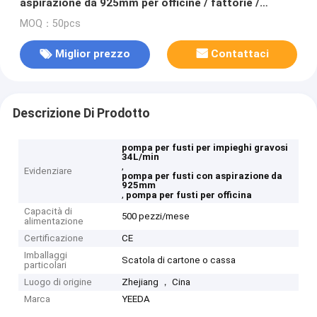
aspirazione da 925mm per officine / fattorie /
cantieri
MOQ：50pcs
Miglior prezzo
Contattaci
Descrizione Di Prodotto
pompa per fusti per impieghi gravosi
34L/min
,
Evidenziare
pompa per fusti con aspirazione da
925mm
,
pompa per fusti per officina
Capacità di
500 pezzi/mese
alimentazione
Certificazione
CE
Imballaggi
Scatola di cartone o cassa
particolari
Luogo di origine
Zhejiang ， Cina
Marca
YEEDA