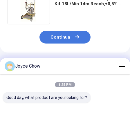
Kit 18L/Min 14m Reach,±0,5%
per magazzini/officine/flotte
Continua
Prodotti Raccomandati
Joyce Chow
1:25 PM
Good day, what product are you looking for?
Trasferimento di
YEEDA YD51-013A
YD51-012A
olio diesel: 70L/min
Erogatore olio per
Dispensatore d
di flusso, 5M di auto-
carrello 220KG
a carrello 18L