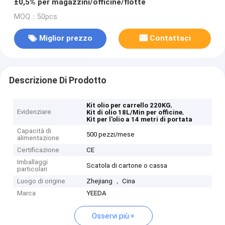
±0,5% per magazzini/officine/flotte
MOQ：50pcs
Miglior prezzo
Contattaci
Descrizione Di Prodotto
,
Kit olio per carrello 220KG
Evidenziare
,
Kit di olio 18L/Min per officine
Kit per l'olio a 14 metri di portata
Capacità di
500 pezzi/mese
alimentazione
Certificazione
CE
Imballaggi
Scatola di cartone o cassa
particolari
Luogo di origine
Zhejiang ， Cina
Marca
YEEDA
Osservi più