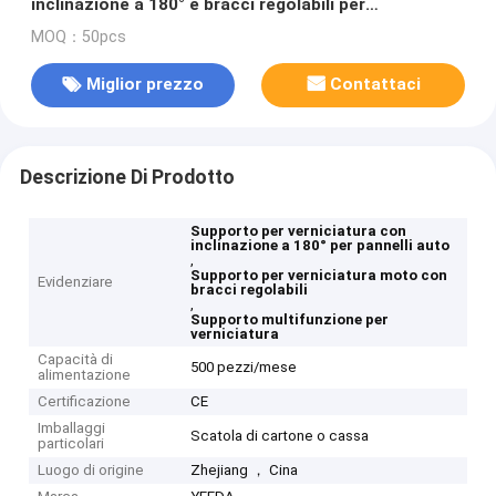
inclinazione a 180° e bracci regolabili per
preparazione/verniciatura pannelli auto
MOQ：50pcs
Miglior prezzo
Contattaci
Descrizione Di Prodotto
Supporto per verniciatura con
inclinazione a 180° per pannelli auto
,
Supporto per verniciatura moto con
Evidenziare
bracci regolabili
,
Supporto multifunzione per
verniciatura
Capacità di
500 pezzi/mese
alimentazione
Certificazione
CE
Imballaggi
Scatola di cartone o cassa
particolari
Luogo di origine
Zhejiang ， Cina