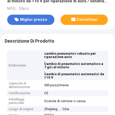
al minuto da 110 V per riparazione di auto / vendita
al dettaglio di pneumatici
MOQ：50pcs
Miglior prezzo
Contattaci
Descrizione Di Prodotto
cambio pneumatici robusto per
riparazione auto
,
Cambio di pneumatici automatico a
Evidenziare
7 giri al minuto
,
Cambio di pneumatici automatici da
110 V
Capacità di
500 pezzi/mese
alimentazione
Certificazione
CE
Imballaggi
Scatola di cartone o cassa
particolari
Luogo di origine
Zhejiang ， Cina