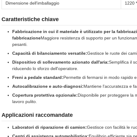
Dimensione dell'imballaggio
1220 
Caratteristiche chiave
Fabbricazione in cui il materiale è utilizzato per la fabbricaz
fabbricazione
Maggiore resistenza di supporto per un funzionam
pesanti.
Capacità di bilanciamento versatile:
Gestisce le ruote dei camio
Dispositivo di sollevamento azionato dall'aria:
Semplifica il s
riducendo lo sforzo dell'operatore.
Freni a pedale standard:
Permette di fermarsi in modo rapido e p
Autocalibrazione e auto-diagnosi:
Mantiene l'accuratezza e fac
Copertura protettiva opzionale:
Disponibile per proteggere la
lavoro pulito.
Applicazioni raccomandate
Laboratori di riparazione di camion:
Gestisce con facilità le ru
Centri di assistenza automobilistica:
Equilibrio efficiente sia