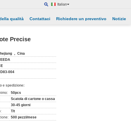
Italian
della qualità
Contattaci
Richiedere un preventivo
Notizie
uote Precise
hejiang ， Cina
YEEDA
CE
D83-004
o e spedizione:
nimo:
50pcs
:
Scatola di cartone o cassa
30-45 giorni
:
T/t
zione:
500 pezzi/mese