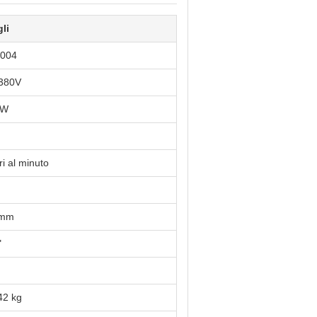
li
004
380V
kW
ri al minuto
 mm
"
42 kg