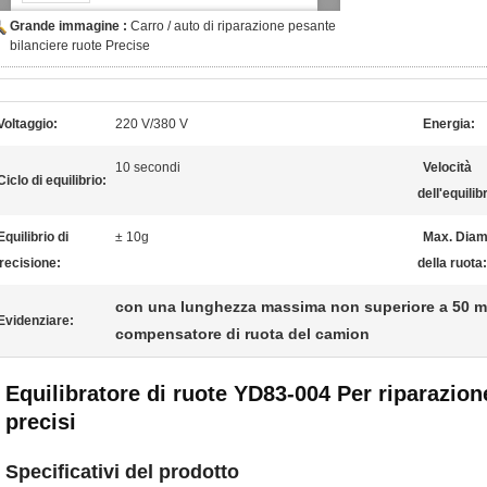
Grande immagine :
Carro / auto di riparazione pesante
bilanciere ruote Precise
Voltaggio:
220 V/380 V
Energia:
10 secondi
Velocità
Ciclo di equilibrio:
dell'equilib
Equilibrio di
± 10g
Max. Diam
recisione:
della ruota:
con una lunghezza massima non superiore a 50 
Evidenziare:
compensatore di ruota del camion
Equilibratore di ruote YD83-004 Per riparazione
precisi
Specificativi del prodotto