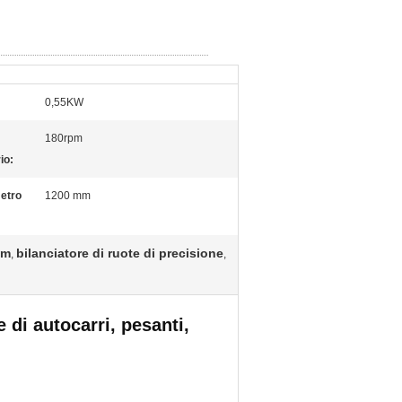
0,55KW
180rpm
rio:
etro
1200 mm
mm
bilanciatore di ruote di precisione
,
,
 di autocarri, pesanti,