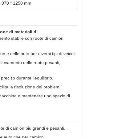
* 970 * 1250 mm
ione di materiali di
ento stabile con ruote di camion
n e delle auto per diversi tipi di veicoli.
ollevamento delle ruote pesanti,
reciso durante l'equilibrio.
ilita la risoluzione dei problemi.
 macchina e mantenere uno spazio di
ote di camion più grandi e pesanti.
 per auto che per camion.