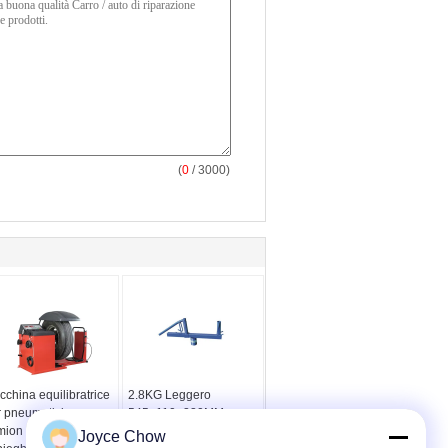
(
0
/ 3000)
china equilibratrice
2.8KG Leggero
r pneumatici per
545×110×220MM
ion / auto, per
Spargipneumatici
Joyce Chow