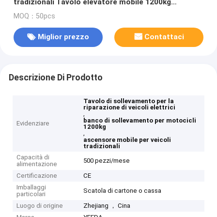
tradizionali Tavolo elevatore mobile 1200kg
Capacità
MOQ：50pcs
Miglior prezzo
Contattaci
Descrizione Di Prodotto
Tavolo di sollevamento per la
riparazione di veicoli elettrici
,
banco di sollevamento per motocicli
Evidenziare
1200kg
,
ascensore mobile per veicoli
tradizionali
Capacità di
500 pezzi/mese
alimentazione
Certificazione
CE
Imballaggi
Scatola di cartone o cassa
particolari
Luogo di origine
Zhejiang ， Cina