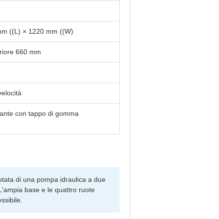
m ((L) × 1220 mm ((W)
riore 660 mm
elocità
sante con tappo di gomma
 dotata di una pompa idraulica a due
L'ampia base e le quattro ruote
ssibile.