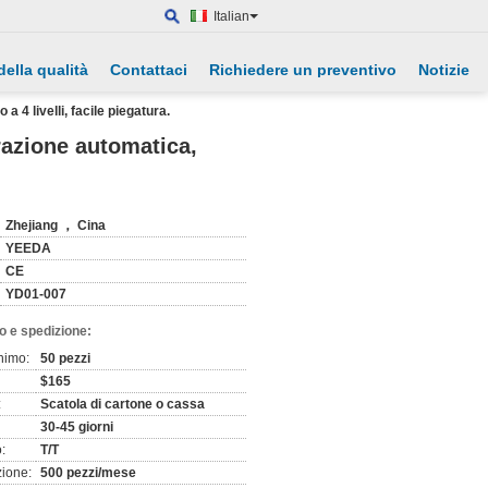
Italian
della qualità
Contattaci
Richiedere un preventivo
Notizie
 4 livelli, facile piegatura.
arazione automatica,
Zhejiang ， Cina
YEEDA
CE
YD01-007
o e spedizione:
nimo:
50 pezzi
$165
:
Scatola di cartone o cassa
30-45 giorni
:
T/T
zione:
500 pezzi/mese