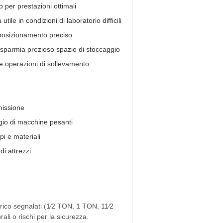
 per prestazioni ottimali
utile in condizioni di laboratorio difficili
 posizionamento preciso
isparmia prezioso spazio di stoccaggio
e operazioni di sollevamento
missione
io di macchine pesanti
i e materiali
i attrezzi
arico segnalati (1⁄2 TON, 1 TON, 11⁄2
li o rischi per la sicurezza.