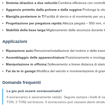
Sistema idraulico a due velocità:
Combina efficienza con controllo
Aggancio protetto dalla polvere e dalla ruggine:
Prolunga la vita 
Maniglia posteriore in T:
Facilità di sterzo e di movimento per un
Progettazione per piegatura rapida:
Altezza piegata ~ 850 mm, r
Stabilità della base larga:
Miglioramento della sicurezza durante l
Applicazioni
Riparazione auto:
Rimozione/installazione del motore e della tras
Assemblaggio delle apparecchiature:
Posizionamento e montagg
Manipolazione in officina:
Sollevamento a breve distanza di stamp
Fai da te in garage:
Modifica del veicolo e movimentazione di grand
Domande frequenti
La gru può essere sovraccaricata?
Il sovraccarico è severamente vietato. Seguire sempre i livelli di c
TON, 2 TON) sul braccio. Il sovraccarico può causare danni struttura