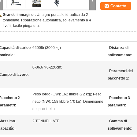
Contatto
Grande immagine :
Una gru portatile idraulica da 2
tonnellate. Riparazione automatica, sollevamento a 4
livelli, facile piegatura.
Capacità di carico
6600lb (3000 kg)
Distanza di
ominale:
sollevamento:
0-86.6 "(0-220cm)
Parametri del
Campo di lavoro:
pacchetto 1:
Peso lordo (GW): 162 libbre (72 kg); Peso
Pacchetto 2
Pacchetto 3
netto (NW): 158 libbre (70 kg); Dimensione
arametri:
parametri:
del pacchetto:
​Massimo.
2 TONNELLATE
Gamma di
apacità::
sollevamento: