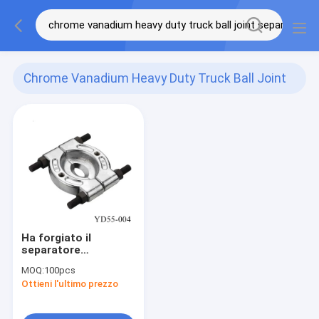
Chrome Vanadium Heavy Duty Truck Ball Joint
Separator
(1)
Ha forgiato il
separatore
resistente della
MOQ:
100pcs
testina sferica del
Ottieni l'ultimo prezzo
camion di 105mm - di
30mm