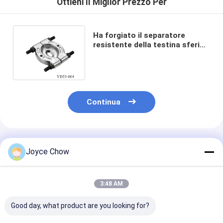
Ottieni Il Miglior Prezzo Per
Ha forgiato il separatore
resistente della testina sferica
del camion di 105mm - di 30mm
Continua
Prodotti Raccomandati
Joyce Chow
3:48 AM
Good day, what product are you looking for?