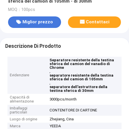
sferica del camion di 105mm - di 30mm
MOQ：100pcs
Miglior prezzo
Contattaci
Descrizione Di Prodotto
Separatore resistente della testina
sferica del camion del vanadio di
Chrome
,
Evidenziare
separatore resistente della testina
sferica del camion di 105mm
,
separatore dell'estrattore della
testina sferica di 30mm
Capacità di
3000pcs/month
alimentazione
Imballaggi
CONTENITORE DI CARTONE
particolari
Luogo di origine
Zhejiang, Cina
Marca
YEEDA