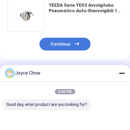
YEEDA Serie YD53 Avvolgitubo
Pneumatico Auto-Riavvolgibili 10-
30m 20-30Bar Per
Officine/Stabilimenti/Centri
Continua
Prodotti Raccomandati
Joyce Chow
4:36 PM
Good day, what product are you looking for?
Set di chiavi per
2/3 mascelle tiratore
Kit separatore