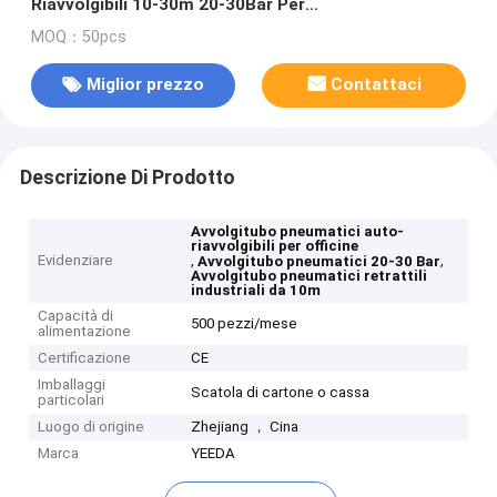
Riavvolgibili 10-30m 20-30Bar Per
Officine/Stabilimenti/Centri
MOQ：50pcs
Miglior prezzo
Contattaci
Descrizione Di Prodotto
Avvolgitubo pneumatici auto-
riavvolgibili per officine
Evidenziare
,
,
Avvolgitubo pneumatici 20-30 Bar
Avvolgitubo pneumatici retrattili
industriali da 10m
Capacità di
500 pezzi/mese
alimentazione
Certificazione
CE
Imballaggi
Scatola di cartone o cassa
particolari
Luogo di origine
Zhejiang ， Cina
Marca
YEEDA