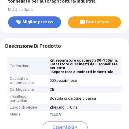
tonnellate per auto/agricoltura/industria
MOQ：50pcs
Miglior prezzo
Contattaci
Descrizione Di Prodotto
,
Kit separatore cuscinetti 30-105mm
Estrattore cuscinetti da 5 tonnellate
Evidenziare
per auto
,
Separatore cuscinetti industriale
Capacità di
500 pezzi/mese
alimentazione
Certificazione
CE
Imballaggi
Scatola di cartone o cassa
particolari
Luogo di origine
Zhejiang ， Cina
Marca
YEEDA
Osservi più