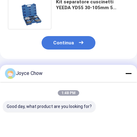
Kit separatore cuscinetti
YEEDA YD55 30-105mm 5
tonnellate per
auto/agricoltura/industria
Continua
Prodotti Raccomandati
Joyce Chow
1:48 PM
Good day, what product are you looking for?
Set di chiavi per
2/3 mascelle tiratore
YEEDA Serie Y
filtro olio da 23
di ingranaggi acciaio
Avvolgitubo