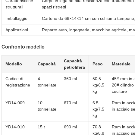
Caratteristiche
Corpo in lega ad alta resistenza con trattamento
strutturali
spazi ristretti
Imballaggio
Cartone da 68×14×14 cm con schiuma tampone
Applicazioni
Reparto auto, ingegneria, macchine agricole, m
Confronto modello
Capacità
Modello
Capacità
Peso
Materiale
petrolifera
Codice di
4
360 ml
50,5
45# ram in 
registrazione
tonnellate
kg/6,5
20# cilindro
kg
cuciture
YD14-009
10
670 ml
6.5
Ram in accia
tonnellate
kg/7.5
in acciaio s
kg
YD14-010
15 t
690 ml
70,8
Ram in accia
kg/8,8
in acciaio s