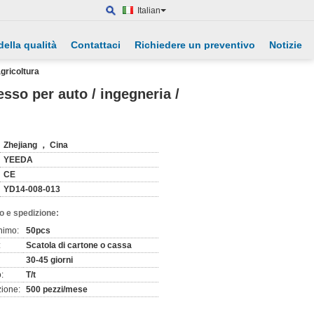
Italian
della qualità
Contattaci
Richiedere un preventivo
Notizie
agricoltura
esso per auto / ingegneria /
Zhejiang ， Cina
YEEDA
CE
YD14-008-013
o e spedizione:
nimo:
50pcs
:
Scatola di cartone o cassa
30-45 giorni
:
T/t
zione:
500 pezzi/mese