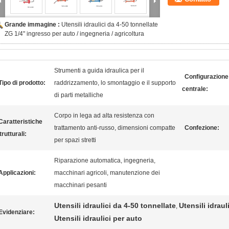
Grande immagine :
Utensili idraulici da 4-50 tonnellate
ZG 1/4" ingresso per auto / ingegneria / agricoltura
Strumenti a guida idraulica per il
Configurazione
Tipo di prodotto:
raddrizzamento, lo smontaggio e il supporto
centrale:
di parti metalliche
Corpo in lega ad alta resistenza con
Caratteristiche
trattamento anti-russo, dimensioni compatte
Confezione:
trutturali:
per spazi stretti
Riparazione automatica, ingegneria,
Applicazioni:
macchinari agricoli, manutenzione dei
macchinari pesanti
Utensili idraulici da 4-50 tonnellate
Utensili idraul
,
Evidenziare:
Utensili idraulici per auto