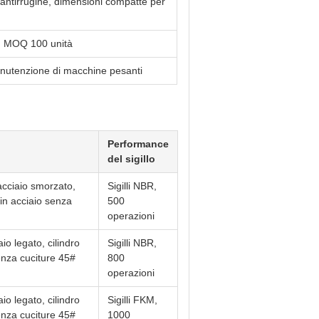
 antirrugine, dimensioni compatte per
, MOQ 100 unità
anutenzione di macchine pesanti
Performance
del sigillo
acciaio smorzato,
Sigilli NBR,
 in acciaio senza
500
operazioni
io legato, cilindro
Sigilli NBR,
enza cuciture 45#
800
operazioni
io legato, cilindro
Sigilli FKM,
enza cuciture 45#
1000