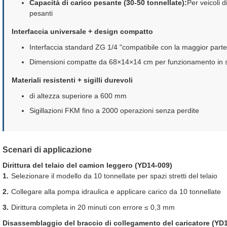
Capacità di carico pesante (30-50 tonnellate):
Per veicoli 
pesanti
Interfaccia universale + design compatto
Interfaccia standard ZG 1/4 "compatibile con la maggior parte
Dimensioni compatte da 68×14×14 cm per funzionamento in spa
Materiali resistenti + sigilli durevoli
di altezza superiore a 600 mm
Sigillazioni FKM fino a 2000 operazioni senza perdite
Scenari di applicazione
Dirittura del telaio del camion leggero (YD14-009)
Selezionare il modello da 10 tonnellate per spazi stretti del telaio
Collegare alla pompa idraulica e applicare carico da 10 tonnellate
Dirittura completa in 20 minuti con errore ≤ 0,3 mm
Disassemblaggio del braccio di collegamento del caricatore (YD