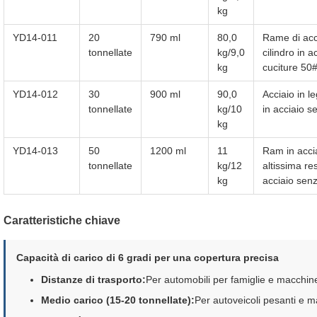
kg
YD14-011
20
790 ml
80,0
Rame di acc
tonnellate
kg/9,0
cilindro in 
kg
cuciture 50
YD14-012
30
900 ml
90,0
Acciaio in l
tonnellate
kg/10
in acciaio s
kg
YD14-013
50
1200 ml
11
Ram in acci
tonnellate
kg/12
altissima res
kg
acciaio sen
Caratteristiche chiave
Capacità di carico di 6 gradi per una copertura precisa
Distanze di trasporto:
Per automobili per famiglie e macchine
Medio carico (15-20 tonnellate):
Per autoveicoli pesanti e