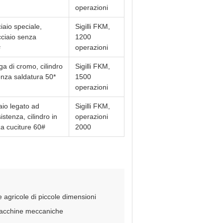
operazioni
iaio speciale,
Sigilli FKM,
acciaio senza
1200
#
operazioni
ega di cromo, cilindro
Sigilli FKM,
enza saldatura 50*
1500
operazioni
aio legato ad
Sigilli FKM,
istenza, cilindro in
operazioni
za cuciture 60#
2000
 agricole di piccole dimensioni
 macchine meccaniche