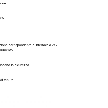
sione
00%
sione corrispondente e interfaccia ZG
strumento.
ntiscono la sicurezza.
 di tenuta.